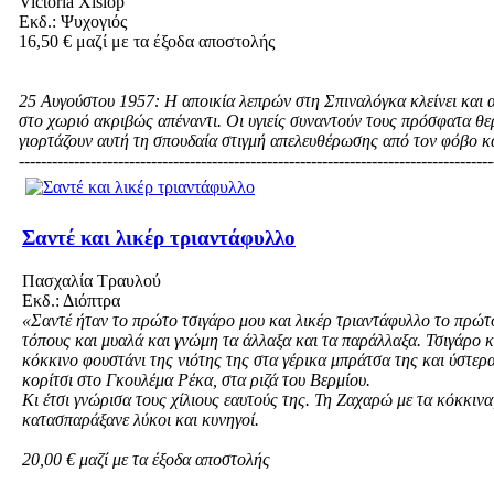
Victoria Xislop
Εκδ.: Ψυχογιός
16,50 € μαζί με τα έξοδα αποστολής
25 Αυγούστου 1957: Η αποικία λεπρών στη Σπιναλόγκα κλείνει και α
στο χωριό ακριβώς απέναντι. Οι υγιείς συναντούν τους πρόσφατα θε
γιορτάζουν αυτή τη σπουδαία στιγμή απελευθέρωσης από τον φόβο κ
--------------------------------------------------------------------------------------
Σαντέ και λικέρ τριαντάφυλλο
Πασχαλία Τραυλού
Εκδ.: Διόπτρα
«Σαντέ ήταν το πρώτο τσιγάρο μου και λικέρ τριαντάφυλλο το πρώτο
τόπους και μυαλά και γνώμη τα άλλαξα και τα παράλλαξα. Τσιγάρο κ
κόκκινο φουστάνι της νιότης της στα γέρικα μπράτσα της και ύστερα 
κορίτσι στο Γκουλέμα Ρέκα, στα ριζά του Βερμίου.
Κι έτσι γνώρισα τους χίλιους εαυτούς της. Τη Ζαχαρώ με τα κόκκινα
κατασπαράξανε λύκοι και κυνηγοί.
20,00 € μαζί με τα έξοδα αποστολής