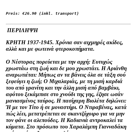
Preis: 
€26.90
 (inkl. transport)
ΠΕΡΙΛΗΨΗ
ΚΡΗΤΗ 1937-1945. Χρόνια σαν αιχμηρές ακίδες,
αλλά και με φωτεινά φτεροκοπήματα.
Ο Νέστορας πορεύεται με τη
v
αρχή: Ευτυχώς
χρωστάω στη ζωή και δε μου χρωστάει. Η Αριάνθη
αναρωτιέται: Μήπως αν τα βάνεις όλα σε τάξη σού
ξεφεύγει η ζωή; Ο Μιχαλαριάς, με τη μισή καρδιά
του από γρανίτη και την άλλη μισή από βαμβάκι,
αφότου ξεκάμπισε στο χνούδι της γης, έζησε ωσάν
μανιασμένος ταύρος. Η πασίχαρη Βιολέτα δηλώνει:
Ή με τον Τίτο ή σε μοναστήρι. Ο Ντιραβένας, κατά
πώς λέει, μετατρέπεται σε σκαντζόχοιρο για να μην
τον φάνε οι αλεπούδες. Η Καδιανιά αντροκαλεί τα
κύματα. Στο πρόσωπο του Χαραλάμπη Γιανναδάκη