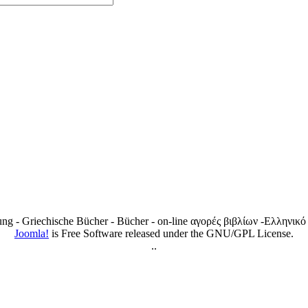
lung - Griechische Bücher - Bücher - on-line αγορές βιβλίων -Ελληνι
Joomla!
is Free Software released under the GNU/GPL License.
..